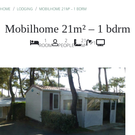
HOME
LODGING
MOBILHOME 21M² – 1 BDRM
Mobilhome 21m² – 1 bdrm
1
2
21
1
ROOM
PEOPLE
M²