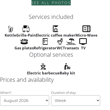
SEE ALL PHOTOS
Services included
Kettle
Grille-Pain
Electric coffee maker
Micro-Wave
Gas plates
Refrigerator
WC
Transats
TV
Optional services
Electric barbecue
Baby kit
Prices and availability