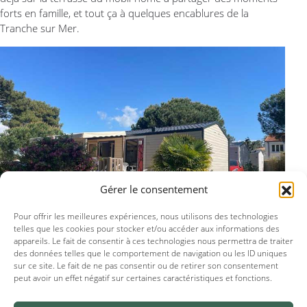
forts en famille, et tout ça à quelques encablures de la
Tranche sur Mer.
Gérer le consentement
Pour offrir les meilleures expériences, nous utilisons des technologies
telles que les cookies pour stocker et/ou accéder aux informations des
appareils. Le fait de consentir à ces technologies nous permettra de traiter
des données telles que le comportement de navigation ou les ID uniques
sur ce site. Le fait de ne pas consentir ou de retirer son consentement
Location près de la Tranche sur Mer
peut avoir un effet négatif sur certaines caractéristiques et fonctions.
On aspire déjà au bien être de nos futures vacances. Un