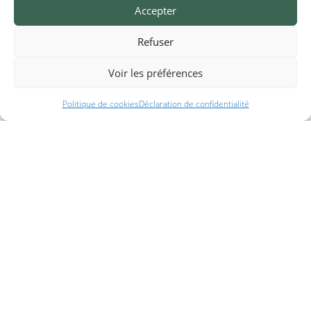
savant mélange de rires (entre nous), de détente (au bord de
Accepter
la piscine), de découvertes (de cette belle région), de
sensations (avec les activités et les animations), de soleil, etc …
Refuser
Il ne vous reste plus qu’à faire comme nous et à réserver une
Voir les préférences
location d’un mobil home près de la Tranche sur Mer
.
Pour plus d’informations, contactez les au 02 51 56 40 62 ou
Politique de cookies
Déclaration de confidentialité
laissez un message ici.
– Récit de la famille R. –