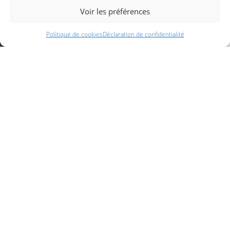
Voir les préférences
Politique de cookies
Déclaration de confidentialité
Camping pas cher proche la Tranche sur mer
Nous vous conseillons vivement ce camping : La Pinède, des
prix bas pour des vacances qui s’annoncent excellentes !!!
Réservez vite votre séjour auprès du camping par téléphone
au 02 51 56 40 62 ou par mail camp.la.pinede@wanadoo.fr
– Récit de la famille B –